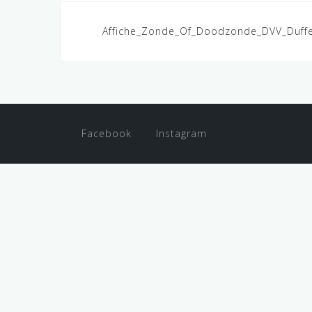
Post
Affiche_Zonde_Of_Doodzonde_DVV_Duffel 
navigation
Facebook
Instagram