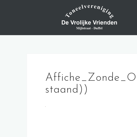
Skip
to
content
Affiche_Zonde_O
staand))