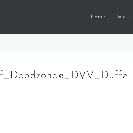
Home
Wie zi
f_Doodzonde_DVV_Duffel 