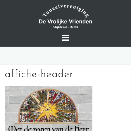
Skip
to
content
affiche-header